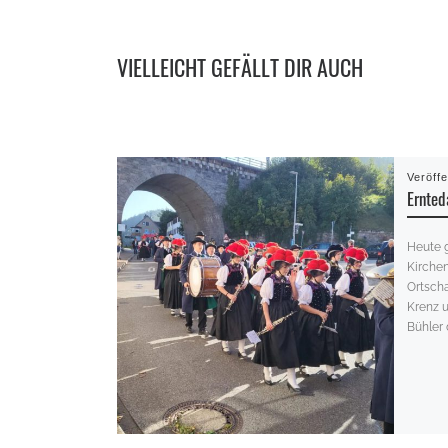
VIELLEICHT GEFÄLLT DIR AUCH
Veröff
Ernte
Heute 
Kirche
Ortscha
Krenz u
Bühler 