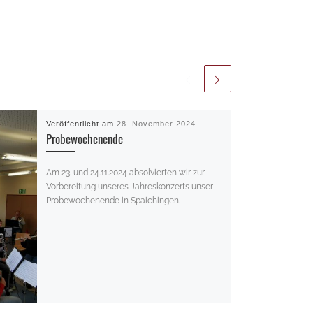
Veröffentlicht am
28. November 2024
Probewochenende
Am 23. und 24.11.2024 absolvierten wir zur
Vorbereitung unseres Jahreskonzerts unser
Probewochenende in Spaichingen.