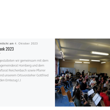
entlicht am
4. Oktober 2023
dank 2023
gestalteten wir gemeinsam mit dem
ngemeinderat Hornberg und dem
ftsrat Reichenbach sowie Pfarrer
nd unserem Ortsvorsteher Gottfried
den Erntezug […]