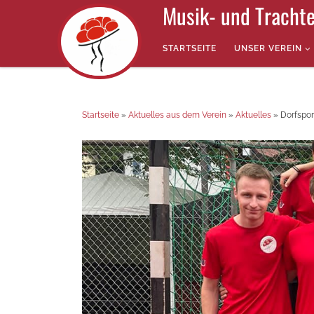
Musik- und Trachte
Zum Inhalt springen
STARTSEITE
UNSER VEREIN
Startseite
»
Aktuelles aus dem Verein
»
Aktuelles
»
Dorfspo