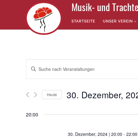
Musik- und Trachte
Zum Inhalt springen
STARTSEITE
UNSER VEREIN
V
B
e
i
t
r
t
e
30. Dezember, 20
a
S
Heute
c
n
D
h
a
l
s
20:00
t
ü
u
s
t
m
s
w
e
30. Dezember, 2024 | 20:00
-
22:00
a
ä
l