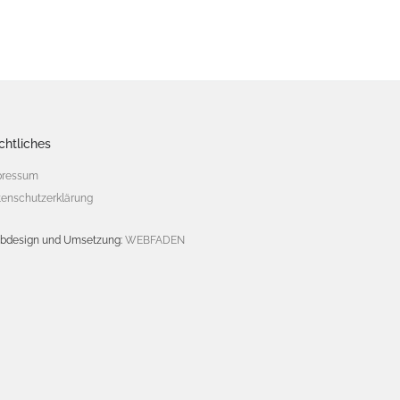
v
i
g
a
t
i
chtliches
o
n
pressum
enschutzerklärung
bdesign und Umsetzung:
WEBFADEN